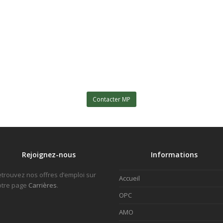
Contacter MP
Rejoignez-nous
Informations
trouvez nos offres d’emploi sur
Accueil
otre page
Carrières
.
OPC
AMO