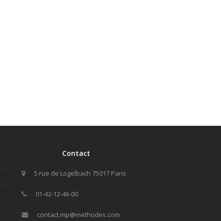
Contact
5 rue de Logelbach 75017 Paris
01-42-12-46-00
contact.mp@methodes.com